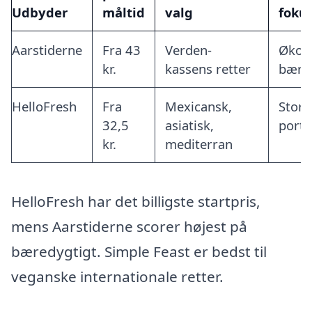
Udbyder
måltid
valg
foku
Aarstiderne
Fra 43
Verden-
Økolo
kr.
kassens retter
bære
HelloFresh
Fra
Mexicansk,
Store
32,5
asiatisk,
porti
kr.
mediterran
HelloFresh har det billigste startpris,
mens Aarstiderne scorer højest på
bæredygtigt. Simple Feast er bedst til
veganske internationale retter.