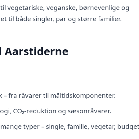
til vegetariske, veganske, børnevenlige og
 til både singler, par og større familier.
d Aarstiderne
k – fra råvarer til måltidskomponenter.
logi, CO₂-reduktion og sæsonråvarer.
mange typer – single, familie, vegetar, budget