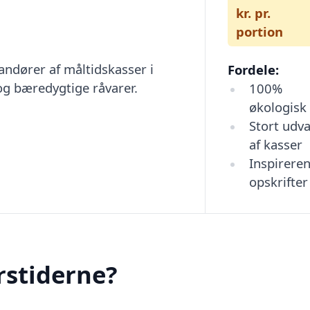
kr. pr.
portion
andører af måltidskasser i
Fordele:
og bæredygtige råvarer.
100%
økologisk
Stort udva
af kasser
Inspirere
opskrifter
rstiderne?