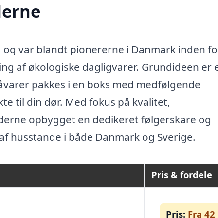
derne
9 og var blandt pionererne i Danmark inden fo
ing af økologiske dagligvarer. Grundideen er 
råvarer pakkes i en boks med medfølgende
te til din dør. Med fokus på kvalitet,
erne opbygget en dedikeret følgerskare og
is af husstande i både Danmark og Sverige.
Pris & fordele
Pris:
Fra 42