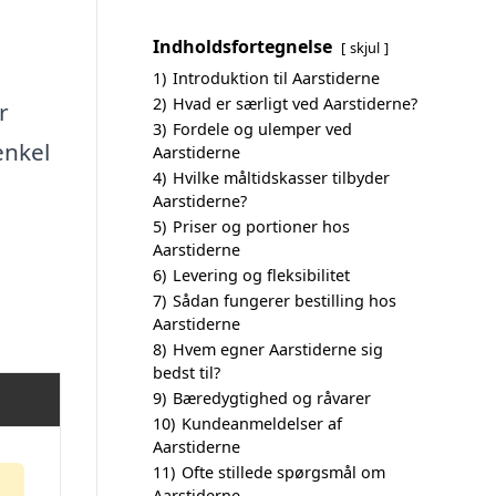
Indholdsfortegnelse
skjul
1)
Introduktion til Aarstiderne
2)
Hvad er særligt ved Aarstiderne?
r
3)
Fordele og ulemper ved
enkel
Aarstiderne
4)
Hvilke måltidskasser tilbyder
Aarstiderne?
5)
Priser og portioner hos
Aarstiderne
6)
Levering og fleksibilitet
7)
Sådan fungerer bestilling hos
Aarstiderne
8)
Hvem egner Aarstiderne sig
bedst til?
9)
Bæredygtighed og råvarer
10)
Kundeanmeldelser af
Aarstiderne
11)
Ofte stillede spørgsmål om
Aarstiderne