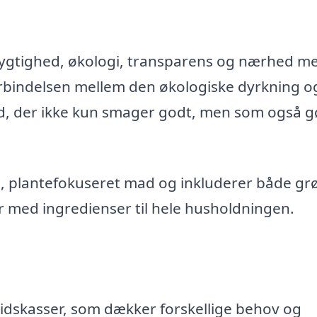
dygtighed, økologi, transparens og nærhed m
orbindelsen mellem den økologiske dyrkning o
d, der ikke kun smager godt, men som også g
 plantefokuseret mad og inkluderer både gr
r med ingredienser til hele husholdningen.
ltidskasser, som dækker forskellige behov og