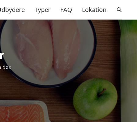
Udbydere
Typer
FAQ
Lokation
r
 dør.