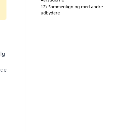
12)
Sammenligning med andre
udbydere
lg
nde