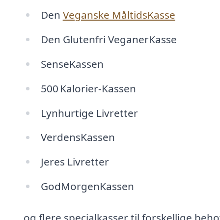
Den
Veganske MåltidsKasse
Den Glutenfri VeganerKasse
SenseKassen
500 Kalorier‑Kassen
Lynhurtige Livretter
VerdensKassen
Jeres Livretter
GodMorgenKassen
og flere specialkasser til forskellige beho