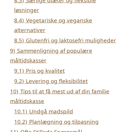
8.3)
Særlige diæter og fleksible
løsninger
8.4)
Vegetariske og veganske
alternativer
8.5)
Glutenfri og laktosefri muligheder
9)
Sammenligning af populære
måltidskasser
9.1)
Pris og kvalitet
9.2)
Levering og fleksibilitet
10)
Tips til at få mest ud af din familie
måltidskasse
10.1)
Undgå madspild
10.2)
Planlægning og tilpasning
11)
Ofte Stillede Spørgsmål