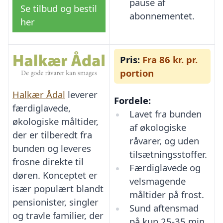
pause af
Se tilbud og bestil
abonnementet.
her
Pris:
Fra 86 kr. pr.
portion
Halkær Ådal
leverer
Fordele:
færdiglavede,
Lavet fra bunden
økologiske måltider,
af økologiske
der er tilberedt fra
råvarer, og uden
bunden og leveres
tilsætningsstoffer.
frosne direkte til
Færdiglavede og
døren. Konceptet er
velsmagende
især populært blandt
måltider på frost.
pensionister, singler
Sund aftensmad
og travle familier, der
på kun 25-35 min.