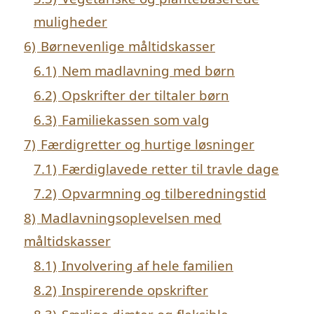
muligheder
6)
Børnevenlige måltidskasser
6.1)
Nem madlavning med børn
6.2)
Opskrifter der tiltaler børn
6.3)
Familiekassen som valg
7)
Færdigretter og hurtige løsninger
7.1)
Færdiglavede retter til travle dage
7.2)
Opvarmning og tilberedningstid
8)
Madlavningsoplevelsen med
måltidskasser
8.1)
Involvering af hele familien
8.2)
Inspirerende opskrifter