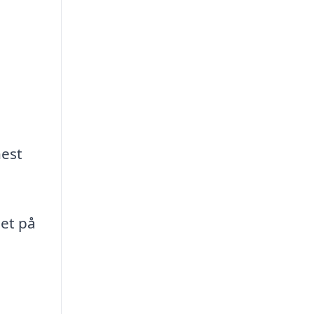
nest
et på