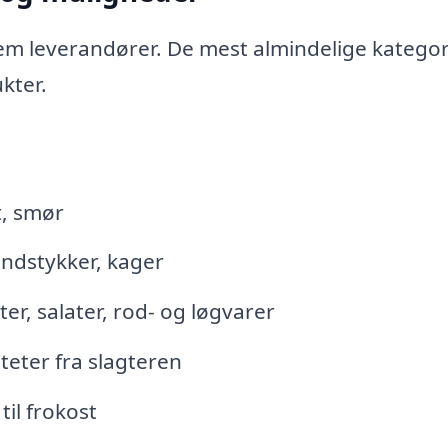
lem leverandører. De mest almindelige kategor
kter.
t, smør
undstykker, kager
r, salater, rod- og løgvarer
iteter fra slagteren
til frokost