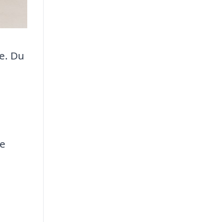
se. Du
De