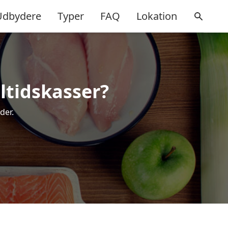
Udbydere
Typer
FAQ
Lokation
ltidskasser?
der.