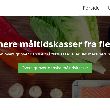
Forside
re måltidskasser fra fle
en oversigt over danske måltidskasser eller læs mere herun
Oversigt over danske måltidskasser