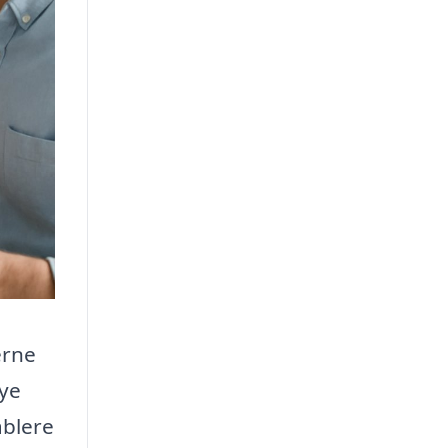
erne
nye
ablere