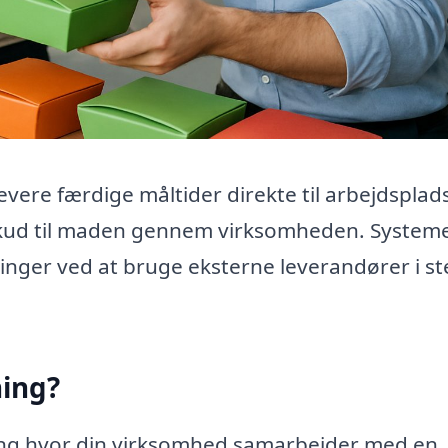
vere færdige måltider direkte til arbejdsplad
lskud til maden gennem virksomheden. System
dninger ved at bruge eksterne leverandører i s
ning?
ng hvor din virksomhed samarbejder med en