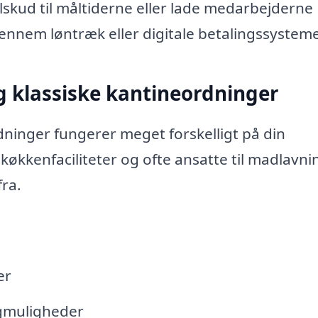
ilskud til måltiderne eller lade medarbejderne
gennem løntræk eller digitale betalingssysteme
g klassiske kantineordninger
dninger fungerer meget forskelligt på din
økkenfaciliteter og ofte ansatte til madlavni
ra.
er
gmuligheder