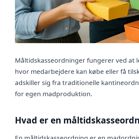
Måltidskasseordninger fungerer ved at le
hvor medarbejdere kan købe eller få ti
adskiller sig fra traditionelle kantineor
for egen madproduktion.
Hvad er en måltidskasseord
En måltidskasseordning er en madordni