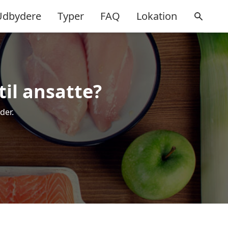
Udbydere
Typer
FAQ
Lokation
il ansatte?
der.