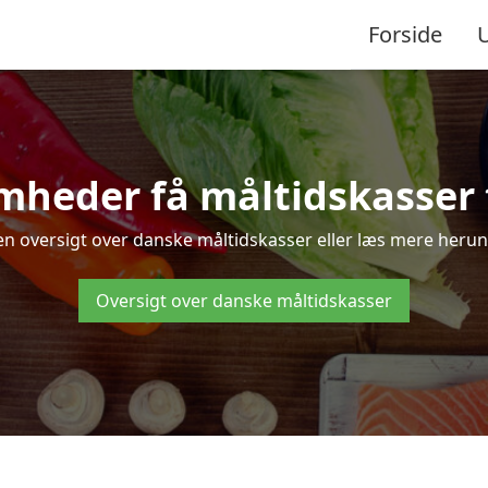
Forside
mheder få måltidskasser t
en oversigt over danske måltidskasser eller læs mere herun
Oversigt over danske måltidskasser