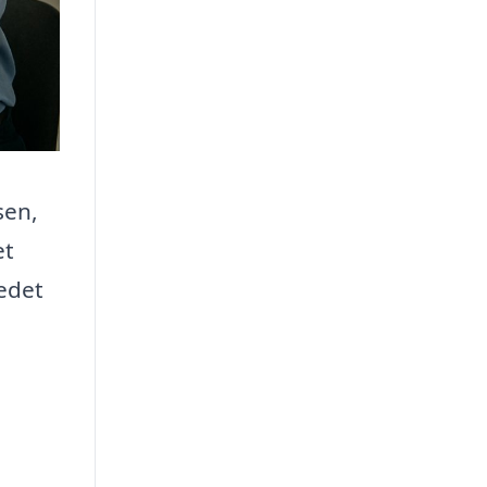
sen,
et
tedet