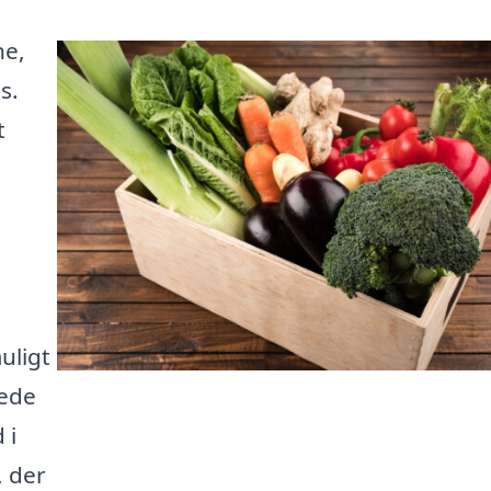
ne,
s.
t
uligt
rede
 i
, der