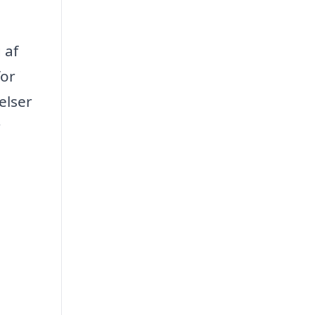
 af
for
elser
r