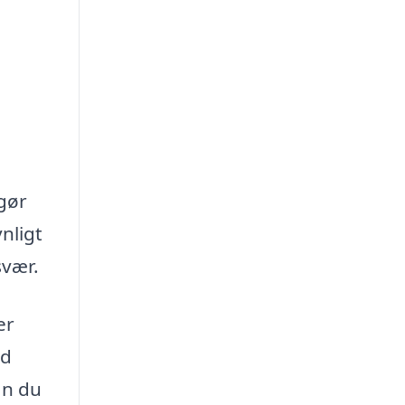
gør
nligt
svær.
er
ad
an du