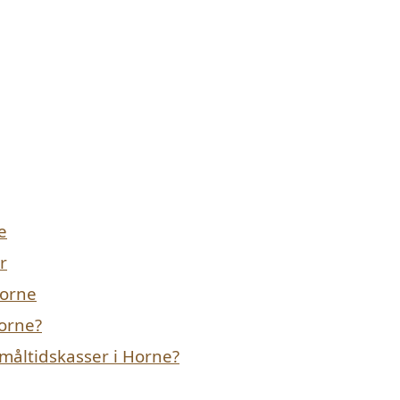
e
r
Horne
Horne?
måltidskasser i Horne?