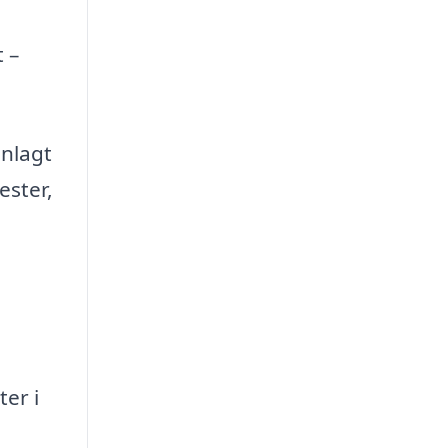
 –
anlagt
ester,
ter i