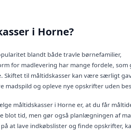
asser i Horne?
pularitet blandt både travle børnefamilier,
orm for madlevering har mange fordele, som 
kiftet til måltidskasser kan være særligt gav
ere madspild og opleve nye opskrifter uden be
lge måltidskasser i Horne er, at du får måltid
ikke blot tid, men gør også planlægningen af m
 på at lave indkøbslister og finde opskrifter, k