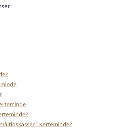
sser
de?
teminde
r
 Kerteminde
Kerteminde?
måltidskasser i Kerteminde?