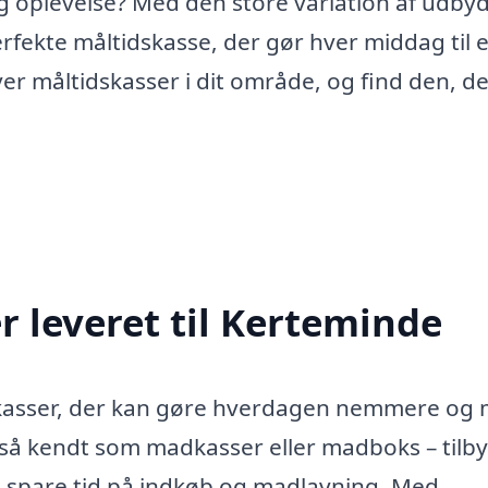
ig oplevelse? Med den store variation af udby
fekte måltidskasse, der gør hver middag til 
ver måltidskasser i dit område, og find den, d
 leveret til Kerteminde
dskasser, der kan gøre hverdagen nemmere og
gså kendt som madkasser eller madboks – tilb
at spare tid på indkøb og madlavning. Med