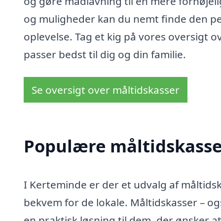
og gøre madlavning til en mere fornøjel
og muligheder kan du nemt finde den per
oplevelse. Tag et kig på vores oversigt o
passer bedst til dig og din familie.
Se oversigt over måltidskasser
Populære måltidskasser
I Kerteminde er der et udvalg af målti
bekvem for de lokale. Måltidskasser – o
en praktisk løsning til dem, der ønsker 