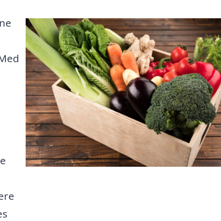
ine
 Med
re
ere
es