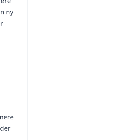
dere
en ny
er
 mere
yder