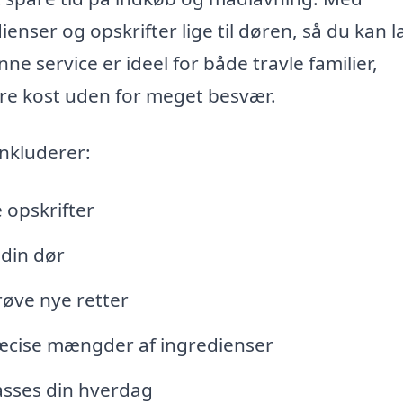
ienser og opskrifter lige til døren, så du kan l
e service er ideel for både travle familier,
re kost uden for meget besvær.
inkluderer:
 opskrifter
 din dør
røve nye retter
ræcise mængder af ingredienser
asses din hverdag