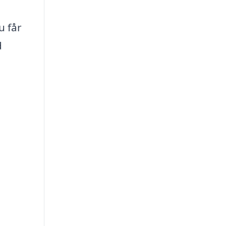
u får
d