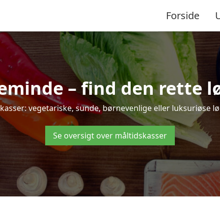
Forside
minde – find den rette løsn
er: vegetariske, sunde, børnevenlige eller luksuriøse løsn
Se oversigt over måltidskasser