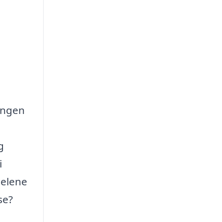
ningen
g
i
delene
se?