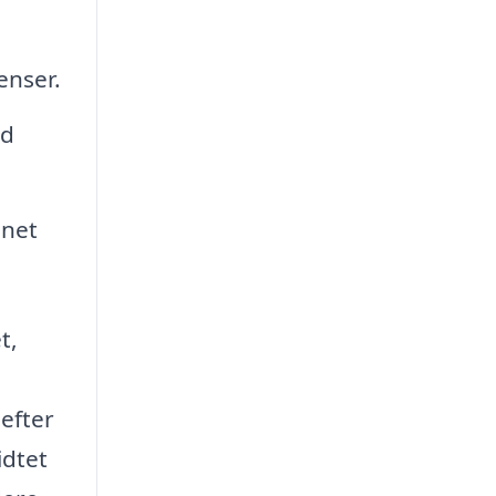
enser.
ad
gnet
t,
efter
idtet