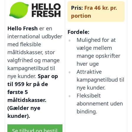
Pris:
Fra 46 kr. pr.
portion
Hello Fresh
er en
Fordele:
international udbyder
Mulighed for at
med fleksible
vælge mellem
måltidskasser, stor
mange opskrifter
valgfrihed og mange
hver uge
kampagnetilbud til
Attraktive
nye kunder.
Spar op
kampagnetilbud til
til 959 kr på de
nye kunder.
første 5
Fleksibelt
måltidskasser.
abonnement uden
(Gælder nye
binding.
kunder).
Se tilbud og bestil