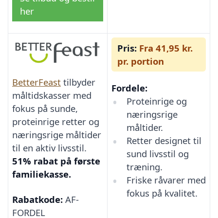
her
Pris:
Fra 41,95 kr.
pr. portion
BetterFeast
tilbyder
Fordele:
måltidskasser med
Proteinrige og
fokus på sunde,
næringsrige
proteinrige retter og
måltider.
næringsrige måltider
Retter designet til
til en aktiv livsstil.
sund livsstil og
51% rabat på første
træning.
familiekasse.
Friske råvarer med
fokus på kvalitet.
Rabatkode:
AF-
FORDEL