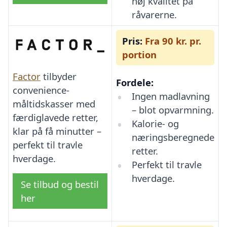
høj kvalitet på
råvarerne.
Pris:
Fra 90 kr. pr.
portion
Factor
tilbyder
Fordele:
convenience-
Ingen madlavning
måltidskasser med
– blot opvarmning.
færdiglavede retter,
Kalorie- og
klar på få minutter –
næringsberegnede
perfekt til travle
retter.
hverdage.
Perfekt til travle
hverdage.
Se tilbud og bestil
her