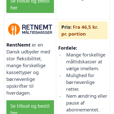
Se tilbud og bestil
her
Pris:
Fra 46,5 kr.
pr. portion
RentNemt
er en
Fordele:
Dansk udbyder med
Mange forskellige
stor fleksibilitet,
måltidskasser at
mange forskellige
vælge imellem.
kassettyper og
Mulighed for
børnevenlige
børnevenlige
opskrifter til
retter.
hverdagen.
Nem ændring eller
pause af
Se tilbud og bestil
abonnementet.
her