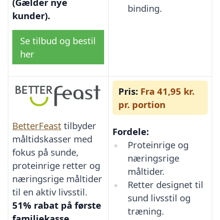
(Gælder nye
binding.
kunder).
Se tilbud og bestil
her
Pris:
Fra 41,95 kr.
pr. portion
BetterFeast
tilbyder
Fordele:
måltidskasser med
Proteinrige og
fokus på sunde,
næringsrige
proteinrige retter og
måltider.
næringsrige måltider
Retter designet til
til en aktiv livsstil.
sund livsstil og
51% rabat på første
træning.
familiekasse.