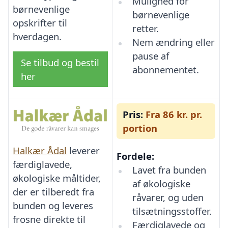
Mulighed for
børnevenlige
børnevenlige
opskrifter til
retter.
hverdagen.
Nem ændring eller
pause af
Se tilbud og bestil
abonnementet.
her
Pris:
Fra 86 kr. pr.
portion
Halkær Ådal
leverer
Fordele:
færdiglavede,
Lavet fra bunden
økologiske måltider,
af økologiske
der er tilberedt fra
råvarer, og uden
bunden og leveres
tilsætningsstoffer.
frosne direkte til
Færdiglavede og