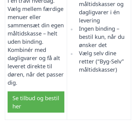
i en travl hverdag.
måltidskasser og
Vælg mellem færdige
dagligvarer i én
menuer eller
levering
sammensæt din egen
Ingen binding –
måltidskasse – helt
bestil kun, når du
uden binding.
ønsker det
Kombinér med
Vælg selv dine
dagligvarer og få alt
retter (“Byg-Selv”
leveret direkte til
måltidskasser)
døren, når det passer
dig.
Se tilbud og bestil
her