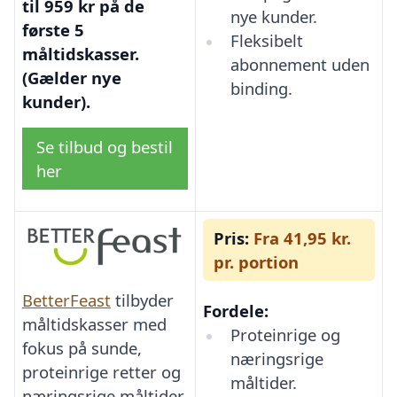
til 959 kr på de
nye kunder.
første 5
Fleksibelt
måltidskasser.
abonnement uden
(Gælder nye
binding.
kunder).
Se tilbud og bestil
her
Pris:
Fra 41,95 kr.
pr. portion
BetterFeast
tilbyder
Fordele:
måltidskasser med
Proteinrige og
fokus på sunde,
næringsrige
proteinrige retter og
måltider.
næringsrige måltider