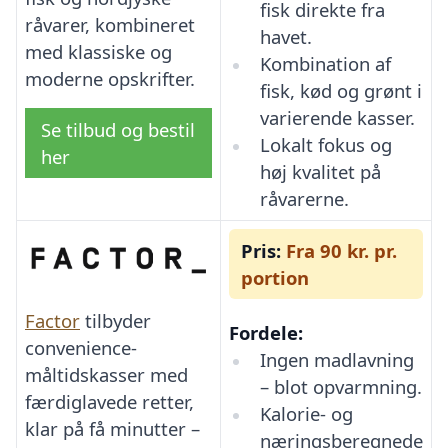
fisk direkte fra
råvarer, kombineret
havet.
med klassiske og
Kombination af
moderne opskrifter.
fisk, kød og grønt i
varierende kasser.
Se tilbud og bestil
Lokalt fokus og
her
høj kvalitet på
råvarerne.
Pris:
Fra 90 kr. pr.
portion
Factor
tilbyder
Fordele:
convenience-
Ingen madlavning
måltidskasser med
– blot opvarmning.
færdiglavede retter,
Kalorie- og
klar på få minutter –
næringsberegnede