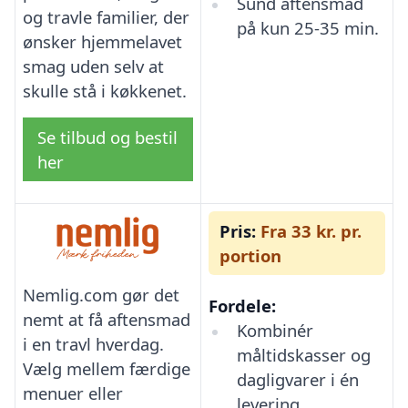
Sund aftensmad
og travle familier, der
på kun 25-35 min.
ønsker hjemmelavet
smag uden selv at
skulle stå i køkkenet.
Se tilbud og bestil
her
Pris:
Fra 33 kr. pr.
portion
Nemlig.com gør det
Fordele:
nemt at få aftensmad
Kombinér
i en travl hverdag.
måltidskasser og
Vælg mellem færdige
dagligvarer i én
menuer eller
levering