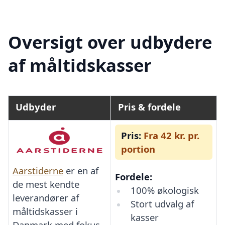
Oversigt over udbydere
af måltidskasser
Udbyder
Pris & fordele
Pris:
Fra 42 kr. pr.
portion
Aarstiderne
er en af
Fordele:
de mest kendte
100% økologisk
leverandører af
Stort udvalg af
måltidskasser i
kasser
Danmark med fokus