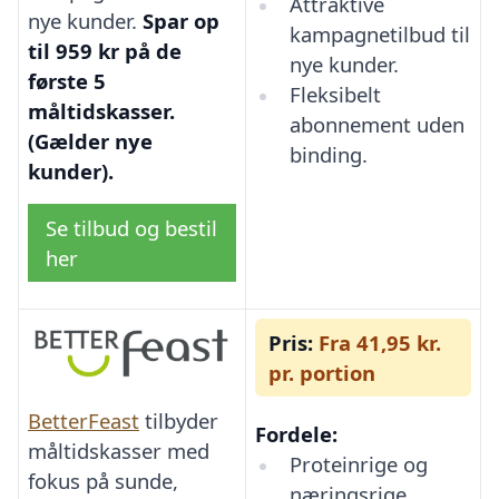
Attraktive
nye kunder.
Spar op
kampagnetilbud til
til 959 kr på de
nye kunder.
første 5
Fleksibelt
måltidskasser.
abonnement uden
(Gælder nye
binding.
kunder).
Se tilbud og bestil
her
Pris:
Fra 41,95 kr.
pr. portion
BetterFeast
tilbyder
Fordele:
måltidskasser med
Proteinrige og
fokus på sunde,
næringsrige