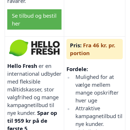
råvarer.
Se tilbud og bestil
her
Pris:
Fra 46 kr. pr.
portion
Hello Fresh
er en
Fordele:
international udbyder
Mulighed for at
med fleksible
vælge mellem
måltidskasser, stor
mange opskrifter
valgfrihed og mange
hver uge
kampagnetilbud til
Attraktive
nye kunder.
Spar op
kampagnetilbud til
til 959 kr på de
nye kunder.
første 5