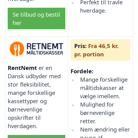
Perfekt til travle
hverdage.
Se tilbud og bestil
her
Pris:
Fra 46,5 kr.
pr. portion
RentNemt
er en
Fordele:
Dansk udbyder med
Mange forskellige
stor fleksibilitet,
måltidskasser at
mange forskellige
vælge imellem.
kassettyper og
Mulighed for
børnevenlige
børnevenlige
opskrifter til
retter.
hverdagen.
Nem ændring eller
pause af