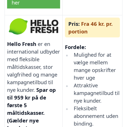
her
Pris:
Fra 46 kr. pr.
portion
Hello Fresh
er en
Fordele:
international udbyder
Mulighed for at
med fleksible
vælge mellem
måltidskasser, stor
mange opskrifter
valgfrihed og mange
hver uge
kampagnetilbud til
Attraktive
nye kunder.
Spar op
kampagnetilbud til
til 959 kr på de
nye kunder.
første 5
Fleksibelt
måltidskasser.
abonnement uden
(Gælder nye
binding.