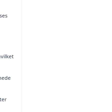
sses
vilket
onede
ter