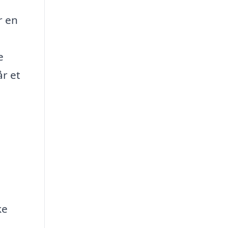
r en
e
år et
ke