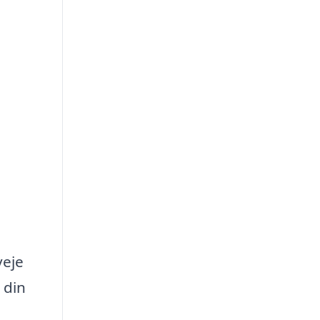
veje
 din