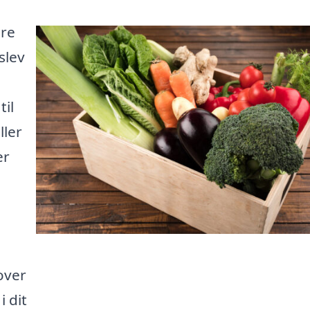
ere
slev
til
ller
er
e
over
i dit