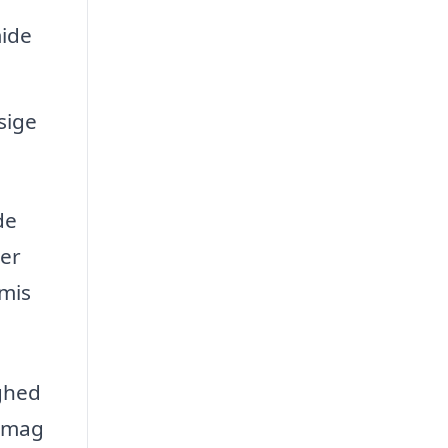
mide
sige
de
ler
omis
ighed
 smag