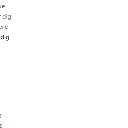
ke
r dig
ere
 dig
v
r