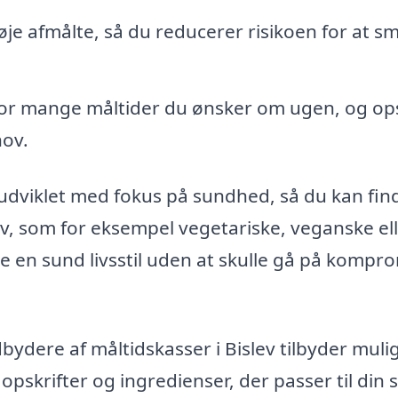
je afmålte, så du reducerer risikoen for at s
vor mange måltider du ønsker om ugen, og op
hov.
 udviklet med fokus på sundhed, så du kan fin
hov, som for eksempel vegetariske, veganske el
ge en sund livsstil uden at skulle gå på kompr
ydere af måltidskasser i Bislev tilbyder mul
 opskrifter og ingredienser, der passer til din