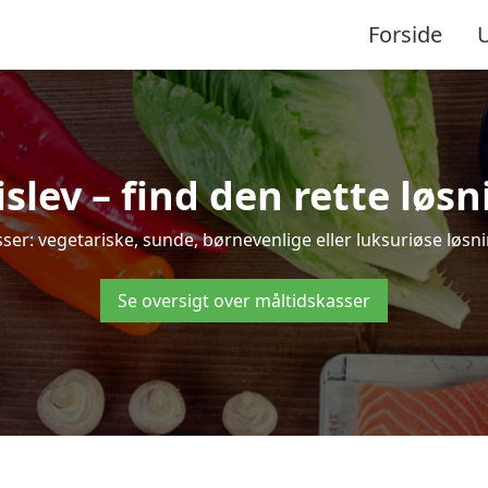
Forside
lev – find den rette løsnin
r: vegetariske, sunde, børnevenlige eller luksuriøse løsning
Se oversigt over måltidskasser