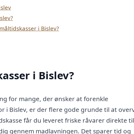
islev
slev?
åltidskasser i Bislev?
asser i Bislev?
ing for mange, der ønsker at forenkle
i Bislev, er der flere gode grunde til at over
asse får du leveret friske råvarer direkte til
 dig gennem madlavningen. Det sparer tid og