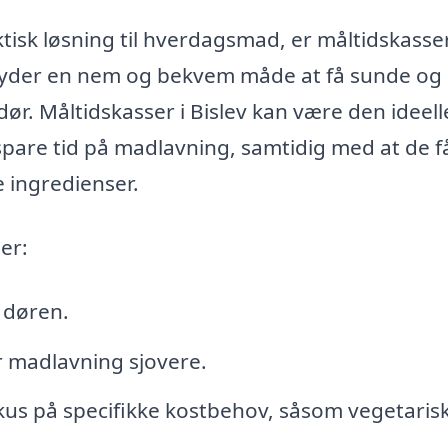
aktisk løsning til hverdagsmad, er måltidskasse
byder en nem og bekvem måde at få sunde og
 dør. Måltidskasser i Bislev kan være den ideell
t spare tid på madlavning, samtidig med at de f
 ingredienser.
er:
l døren.
r madlavning sjovere.
kus på specifikke kostbehov, såsom vegetaris