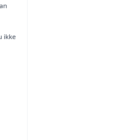
kan
u ikke