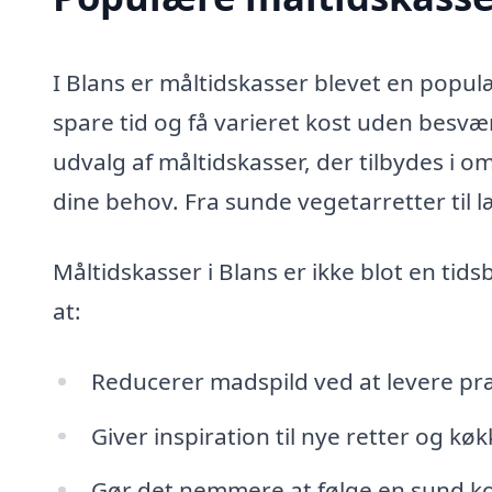
I Blans er måltidskasser blevet en popul
spare tid og få varieret kost uden besv
udvalg af måltidskasser, der tilbydes i o
dine behov. Fra sunde vegetarretter til 
Måltidskasser i Blans er ikke blot en t
at:
Reducerer madspild ved at levere pr
Giver inspiration til nye retter og kø
Gør det nemmere at følge en sund ko