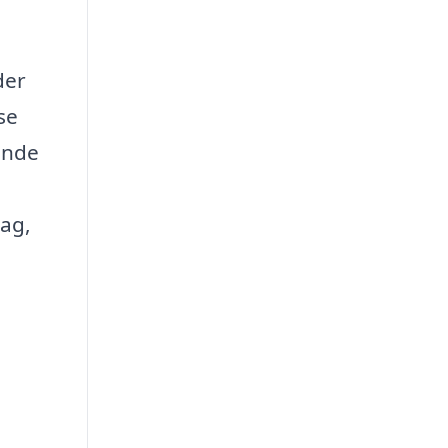
der
se
ende
dag,