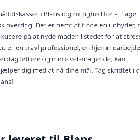
åltidskasser i Blans dig mulighed for at tage
k hverdag. Det er nemt at finde en udbyder, 
fokusere på at nyde maden i stedet for at stres
u er en travl professionel, en hjemmearbejd
hverdag lettere og mere velsmagende, kan
jælper dig med at nå dine mål. Tag skridtet i 
lans!
 leveret til Blans