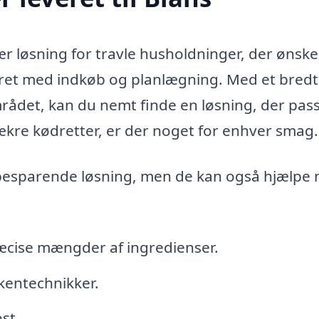
ær løsning for travle husholdninger, der ønske
æret med indkøb og planlægning. Med et bredt
mrådet, kan du nemt finde en løsning, der passe
lækre kødretter, er der noget for enhver smag.
idsbesparende løsning, men de kan også hjælpe
æcise mængder af ingredienser.
kkentechnikker.
st.