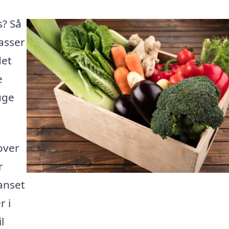
s? Så
kasser
det
e
uge
over
r
Uanset
r i
l