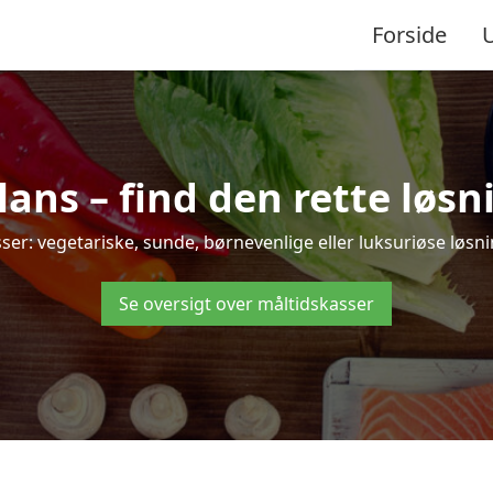
Forside
ns – find den rette løsnin
: vegetariske, sunde, børnevenlige eller luksuriøse løsning
Se oversigt over måltidskasser