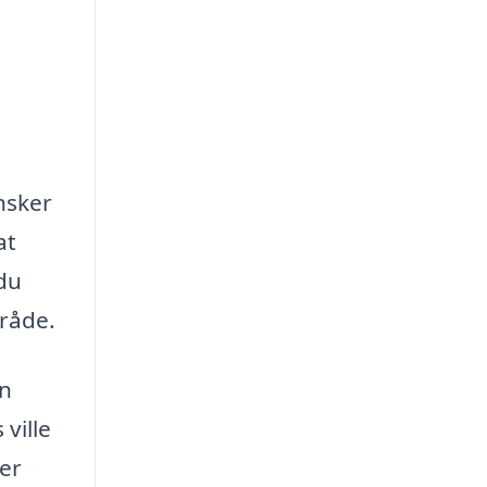
nsker
at
 du
mråde.
in
ville
er