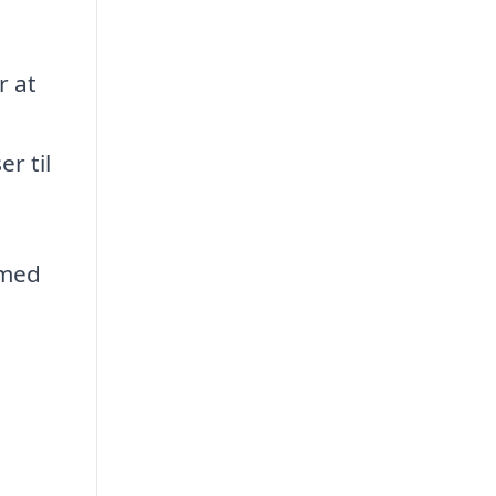
r at
r til
 med