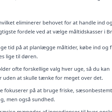
 hvilket eliminerer behovet for at handle ind o
igtigste fordele ved at vælge måltidskasser i B
uge tid på at planlægge måltider, købe ind og 
s lige til døren.
der ofte forskellige valg hver uge, så du kan
 uden at skulle tænke for meget over det.
fokuserer på at bruge friske, sæsonbestem
mag, men også sundhed.
ræcise mængder af ingredienser til hver opskr