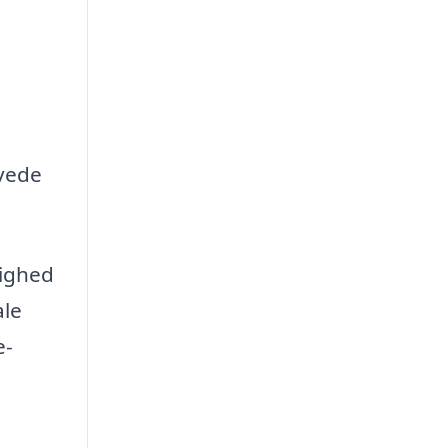
avede
lighed
ale
e-