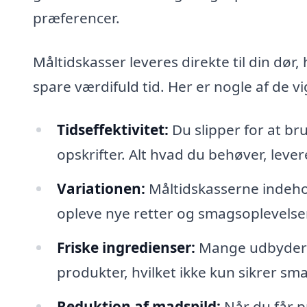
præferencer.
Måltidskasser leveres direkte til din dør,
spare værdifuld tid. Her er nogle af de v
Tidseffektivitet:
Du slipper for at br
opskrifter. Alt hvad du behøver, levere
Variationen:
Måltidskasserne indehol
opleve nye retter og smagsoplevelser
Friske ingredienser:
Mange udbydere 
produkter, hvilket ikke kun sikrer s
Reduktion af madspild:
Når du får p