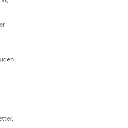
er
 uden
tter,