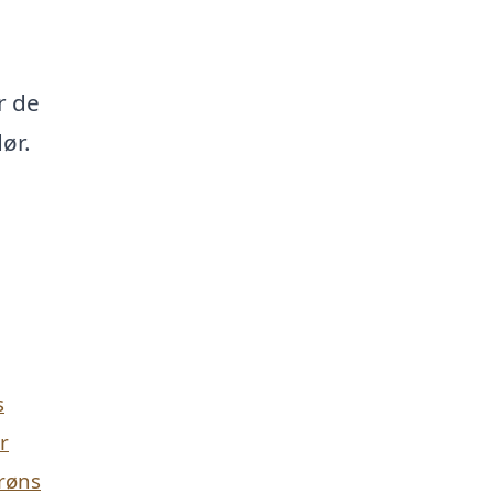
r de
dør.
s
r
Brøns