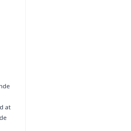
ende
d at
yde