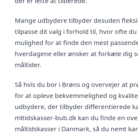
der er lette at tilberede.
Mange udbydere tilbyder desuden fleks
tilpasse dit valg i forhold til, hvor ofte
mulighed for at finde den mest passende p
hverdagene eller ønsker at forkæle dig 
måltider.
Så hvis du bor i Brøns og overvejer at 
for at opleve bekvemmelighed og kvalitet
udbydere, der tilbyder differentierede 
mltidskasser-bub.dk kan du finde en ov
måltidskasser i Danmark, så du nemt kan 