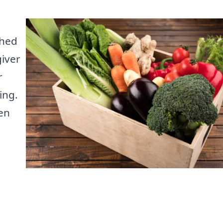
ghed
giver
r
ing.
 en