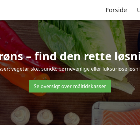
Forside
ns – find den rette løsnin
: vegetariske, sunde, børnevenlige eller luksuriøse løsning
Se oversigt over måltidskasser