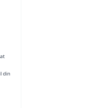
 at
l din