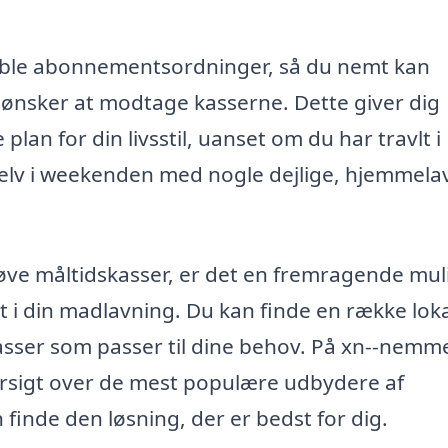
ible abonnementsordninger, så du nemt kan
 du ønsker at modtage kasserne. Dette giver dig
lan for din livsstil, uanset om du har travlt i
selv i weekenden med nogle dejlige, hjemmel
prøve måltidskasser, er det en fremragende mu
 i din madlavning. Du kan finde en række lok
kasser som passer til dine behov. På xn--nemm
ersigt over de mest populære udbydere af
finde den løsning, der er bedst for dig.