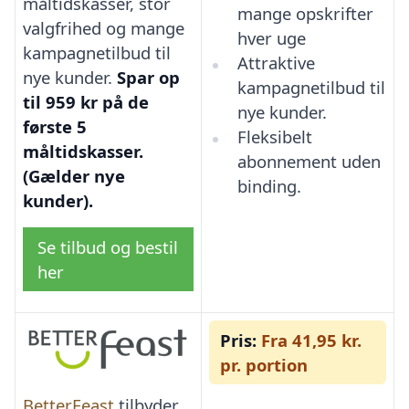
måltidskasser, stor
mange opskrifter
valgfrihed og mange
hver uge
kampagnetilbud til
Attraktive
nye kunder.
Spar op
kampagnetilbud til
til 959 kr på de
nye kunder.
første 5
Fleksibelt
måltidskasser.
abonnement uden
(Gælder nye
binding.
kunder).
Se tilbud og bestil
her
Pris:
Fra 41,95 kr.
pr. portion
BetterFeast
tilbyder