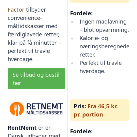
Factor
tilbyder
Fordele:
convenience-
Ingen madlavning
måltidskasser med
– blot opvarmning.
færdiglavede retter,
Kalorie- og
klar på få minutter –
næringsberegnede
perfekt til travle
retter.
hverdage.
Perfekt til travle
hverdage.
Se tilbud og bestil
her
Pris:
Fra 46,5 kr.
pr. portion
RentNemt
er en
Fordele:
Dansk udbyder med