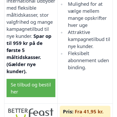
international udbyder
Mulighed for at
med fleksible
vælge mellem
måltidskasser, stor
mange opskrifter
valgfrihed og mange
hver uge
kampagnetilbud til
Attraktive
nye kunder.
Spar op
kampagnetilbud til
til 959 kr på de
nye kunder.
første 5
Fleksibelt
måltidskasser.
abonnement uden
(Gælder nye
binding.
kunder).
Se tilbud og bestil
her
Pris:
Fra 41,95 kr.