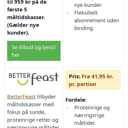
til 959 kr på de
nye kunder.
første 5
Fleksibelt
måltidskasser.
abonnement uden
(Gælder nye
binding.
kunder).
Se tilbud og bestil
her
Pris:
Fra 41,95 kr.
pr. portion
BetterFeast
tilbyder
Fordele:
måltidskasser med
Proteinrige og
fokus på sunde,
næringsrige
proteinrige retter og
måltider.
næringsrige måltider