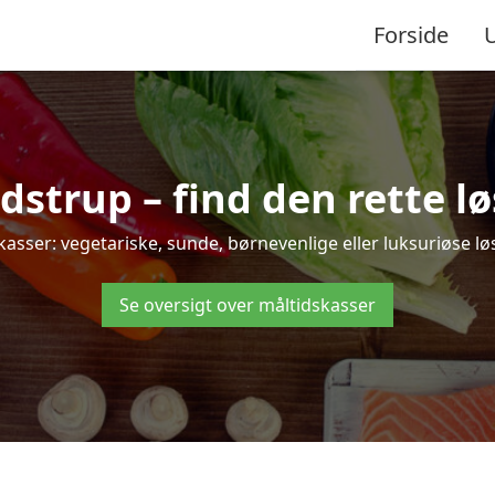
Forside
trup – find den rette løsn
er: vegetariske, sunde, børnevenlige eller luksuriøse løsni
Se oversigt over måltidskasser