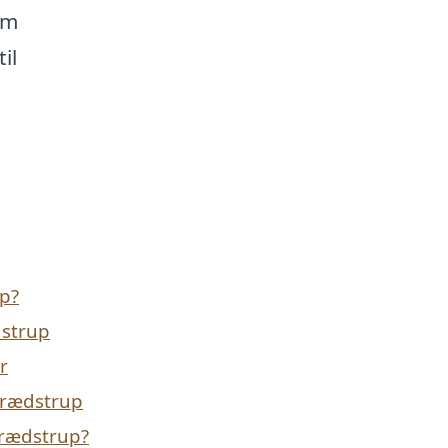
em
il
up?
dstrup
r
 Grædstrup
Grædstrup?