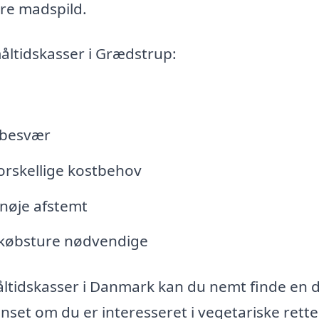
ere madspild.
åltidskasser i Grædstrup:
 besvær
 forskellige kostbehov
 nøje afstemt
ndkøbsture nødvendige
tidskasser i Danmark kan du nemt finde en 
nset om du er interesseret i vegetariske rette