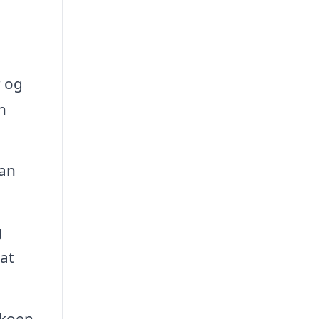
r og
n
kan
g
at
ikoen