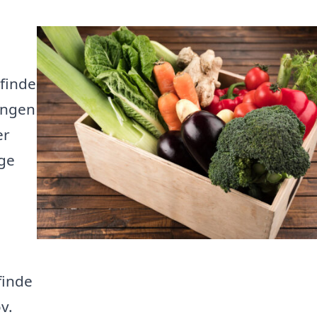
 finde
ingen
er
ige
finde
v.