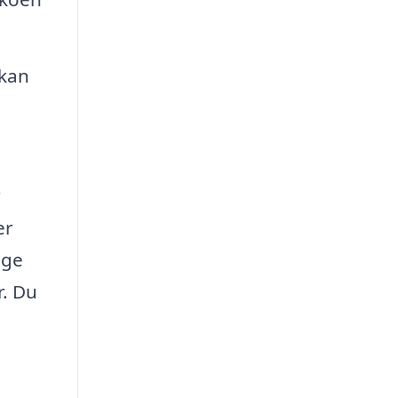
 kan
r
er
ige
r. Du