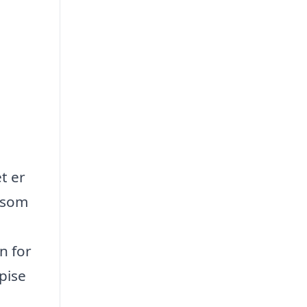
t er
, som
n for
pise