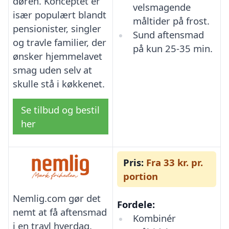
døren. Konceptet er
velsmagende
især populært blandt
måltider på frost.
pensionister, singler
Sund aftensmad
og travle familier, der
på kun 25-35 min.
ønsker hjemmelavet
smag uden selv at
skulle stå i køkkenet.
Se tilbud og bestil
her
Pris:
Fra 33 kr. pr.
portion
Nemlig.com gør det
Fordele:
nemt at få aftensmad
Kombinér
i en travl hverdag.