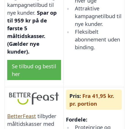
hver uge
kampagnetilbud til
Attraktive
nye kunder.
Spar op
kampagnetilbud til
til 959 kr på de
nye kunder.
første 5
Fleksibelt
måltidskasser.
abonnement uden
(Gælder nye
binding.
kunder).
Se tilbud og bestil
her
Pris:
Fra 41,95 kr.
pr. portion
BetterFeast
tilbyder
Fordele:
måltidskasser med
Proteinrige og