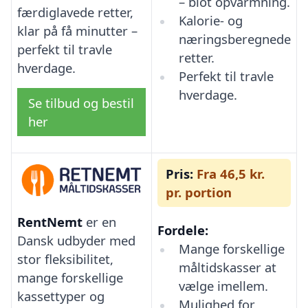
– blot opvarmning.
færdiglavede retter,
Kalorie- og
klar på få minutter –
næringsberegnede
perfekt til travle
retter.
hverdage.
Perfekt til travle
hverdage.
Se tilbud og bestil
her
Pris:
Fra 46,5 kr.
pr. portion
RentNemt
er en
Fordele:
Dansk udbyder med
Mange forskellige
stor fleksibilitet,
måltidskasser at
mange forskellige
vælge imellem.
kassettyper og
Mulighed for