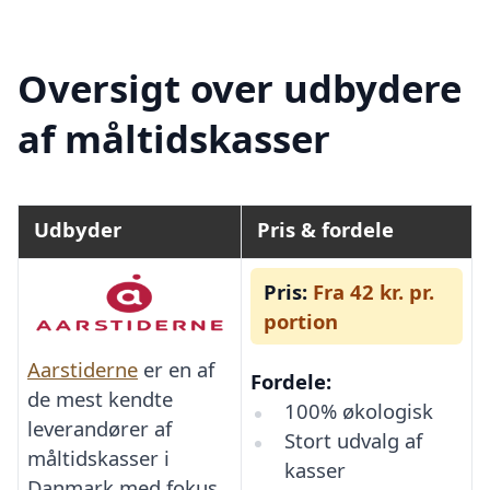
Oversigt over udbydere
af måltidskasser
Udbyder
Pris & fordele
Pris:
Fra 42 kr. pr.
portion
Aarstiderne
er en af
Fordele:
de mest kendte
100% økologisk
leverandører af
Stort udvalg af
måltidskasser i
kasser
Danmark med fokus