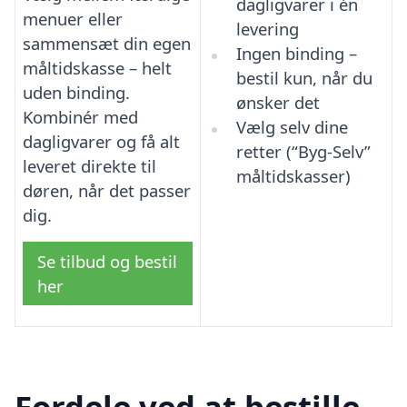
dagligvarer i én
menuer eller
levering
sammensæt din egen
Ingen binding –
måltidskasse – helt
bestil kun, når du
uden binding.
ønsker det
Kombinér med
Vælg selv dine
dagligvarer og få alt
retter (“Byg-Selv”
leveret direkte til
måltidskasser)
døren, når det passer
dig.
Se tilbud og bestil
her
Fordele ved at bestille