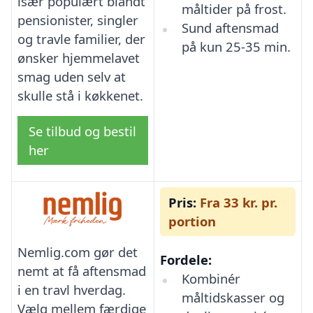
især populært blandt
måltider på frost.
pensionister, singler
Sund aftensmad
og travle familier, der
på kun 25-35 min.
ønsker hjemmelavet
smag uden selv at
skulle stå i køkkenet.
Se tilbud og bestil
her
Pris:
Fra 33 kr. pr.
portion
Nemlig.com gør det
Fordele:
nemt at få aftensmad
Kombinér
i en travl hverdag.
måltidskasser og
Vælg mellem færdige