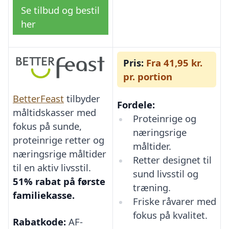
Se tilbud og bestil
her
Pris:
Fra 41,95 kr.
pr. portion
BetterFeast
tilbyder
Fordele:
måltidskasser med
Proteinrige og
fokus på sunde,
næringsrige
proteinrige retter og
måltider.
næringsrige måltider
Retter designet til
til en aktiv livsstil.
sund livsstil og
51% rabat på første
træning.
familiekasse.
Friske råvarer med
fokus på kvalitet.
Rabatkode:
AF-