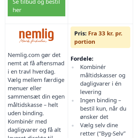
Se tilbud og bestil
her
Pris:
Fra 33 kr. pr.
portion
Nemlig.com gør det
Fordele:
nemt at få aftensmad
Kombinér
i en travl hverdag.
måltidskasser og
Vælg mellem færdige
dagligvarer i én
menuer eller
levering
sammensæt din egen
Ingen binding –
måltidskasse – helt
bestil kun, når du
uden binding.
ønsker det
Kombinér med
Vælg selv dine
dagligvarer og få alt
retter (“Byg-Selv”
leveret direkte til