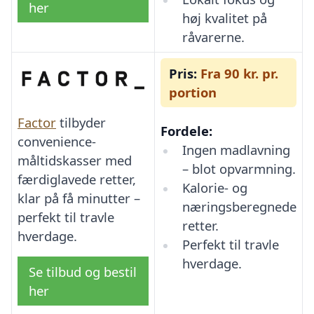
her
høj kvalitet på
råvarerne.
Pris:
Fra 90 kr. pr.
portion
Factor
tilbyder
Fordele:
convenience-
Ingen madlavning
måltidskasser med
– blot opvarmning.
færdiglavede retter,
Kalorie- og
klar på få minutter –
næringsberegnede
perfekt til travle
retter.
hverdage.
Perfekt til travle
hverdage.
Se tilbud og bestil
her