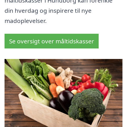
måltidskasser i Hundborg kan forenkle
din hverdag og inspirere til nye
madoplevelser.
Se oversigt over måltidskasser