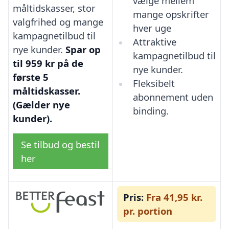
vælge mellem
måltidskasser, stor
mange opskrifter
valgfrihed og mange
hver uge
kampagnetilbud til
Attraktive
nye kunder.
Spar op
kampagnetilbud til
til 959 kr på de
nye kunder.
første 5
Fleksibelt
måltidskasser.
abonnement uden
(Gælder nye
binding.
kunder).
Se tilbud og bestil
her
Pris:
Fra 41,95 kr.
pr. portion