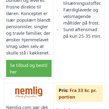
bunden og leveres
tilsætningsstoffer.
frosne direkte til
Færdiglavede og
døren. Konceptet er
velsmagende
især populært blandt
måltider på frost.
pensionister, singler
Sund aftensmad
og travle familier, der
på kun 25-35 min.
ønsker hjemmelavet
smag uden selv at
skulle stå i køkkenet.
Se tilbud og bestil
her
Pris:
Fra 33 kr. pr.
portion
Nemlig.com gør det