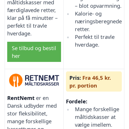
måltidskasser med
– blot opvarmning.
færdiglavede retter,
Kalorie- og
klar på få minutter –
næringsberegnede
perfekt til travle
retter.
hverdage.
Perfekt til travle
hverdage.
Se tilbud og bestil
her
Pris:
Fra 46,5 kr.
pr. portion
RentNemt
er en
Fordele:
Dansk udbyder med
Mange forskellige
stor fleksibilitet,
måltidskasser at
mange forskellige
vælge imellem.
kassettyper og