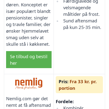
Færdiglavede og
døren. Konceptet er
velsmagende
især populært blandt
måltider på frost.
pensionister, singler
Sund aftensmad
og travle familier, der
på kun 25-35 min.
ønsker hjemmelavet
smag uden selv at
skulle stå i køkkenet.
Se tilbud og bestil
her
Pris:
Fra 33 kr. pr.
portion
Nemlig.com gør det
Fordele:
nemt at få aftensmad
Kombinér