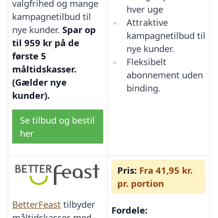
valgfrihed og mange
hver uge
kampagnetilbud til
Attraktive
nye kunder.
Spar op
kampagnetilbud til
til 959 kr på de
nye kunder.
første 5
Fleksibelt
måltidskasser.
abonnement uden
(Gælder nye
binding.
kunder).
Se tilbud og bestil
her
Pris:
Fra 41,95 kr.
pr. portion
BetterFeast
tilbyder
Fordele:
måltidskasser med