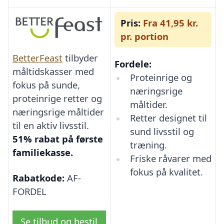
Pris:
Fra 41,95 kr.
pr. portion
BetterFeast
tilbyder
Fordele:
måltidskasser med
Proteinrige og
fokus på sunde,
næringsrige
proteinrige retter og
måltider.
næringsrige måltider
Retter designet til
til en aktiv livsstil.
sund livsstil og
51% rabat på første
træning.
familiekasse.
Friske råvarer med
fokus på kvalitet.
Rabatkode:
AF-
FORDEL
Se tilbud og bestil