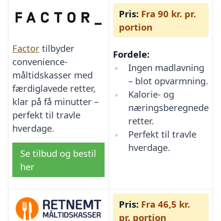
Pris:
Fra 90 kr. pr.
portion
Factor
tilbyder
Fordele:
convenience-
Ingen madlavning
måltidskasser med
– blot opvarmning.
færdiglavede retter,
Kalorie- og
klar på få minutter –
næringsberegnede
perfekt til travle
retter.
hverdage.
Perfekt til travle
hverdage.
Se tilbud og bestil
her
Pris:
Fra 46,5 kr.
pr. portion