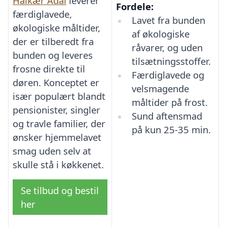
Halkær Ådal
leverer
Fordele:
færdiglavede,
Lavet fra bunden
økologiske måltider,
af økologiske
der er tilberedt fra
råvarer, og uden
bunden og leveres
tilsætningsstoffer.
frosne direkte til
Færdiglavede og
døren. Konceptet er
velsmagende
især populært blandt
måltider på frost.
pensionister, singler
Sund aftensmad
og travle familier, der
på kun 25-35 min.
ønsker hjemmelavet
smag uden selv at
skulle stå i køkkenet.
Se tilbud og bestil
her