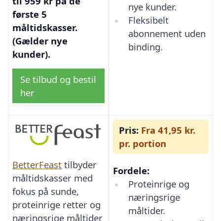
til 959 kr på de
nye kunder.
første 5
Fleksibelt
måltidskasser.
abonnement uden
(Gælder nye
binding.
kunder).
Se tilbud og bestil
her
Pris:
Fra 41,95 kr.
pr. portion
BetterFeast
tilbyder
Fordele:
måltidskasser med
Proteinrige og
fokus på sunde,
næringsrige
proteinrige retter og
måltider.
næringsrige måltider