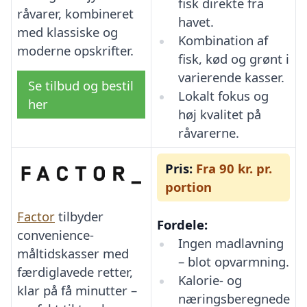
fisk direkte fra
råvarer, kombineret
havet.
med klassiske og
Kombination af
moderne opskrifter.
fisk, kød og grønt i
varierende kasser.
Se tilbud og bestil
Lokalt fokus og
her
høj kvalitet på
råvarerne.
Pris:
Fra 90 kr. pr.
portion
Factor
tilbyder
Fordele:
convenience-
Ingen madlavning
måltidskasser med
– blot opvarmning.
færdiglavede retter,
Kalorie- og
klar på få minutter –
næringsberegnede