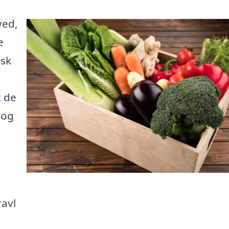
ved,
e
isk
t de
 og
ravl