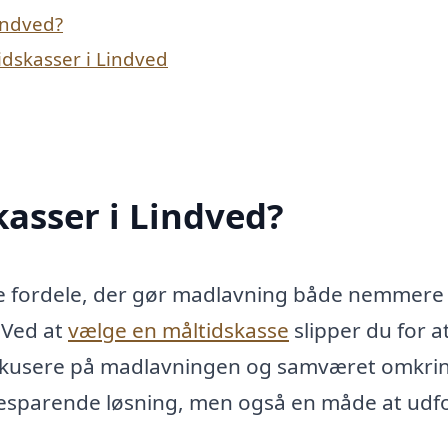
Lindved?
dskasser i Lindved
asser i Lindved?
kke fordele, der gør madlavning både nemmere
 Ved at
vælge en måltidskasse
slipper du for a
et fokusere på madlavningen og samværet omkri
besparende løsning, men også en måde at udf