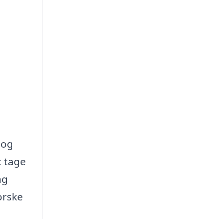
 og
t tage
ng
orske