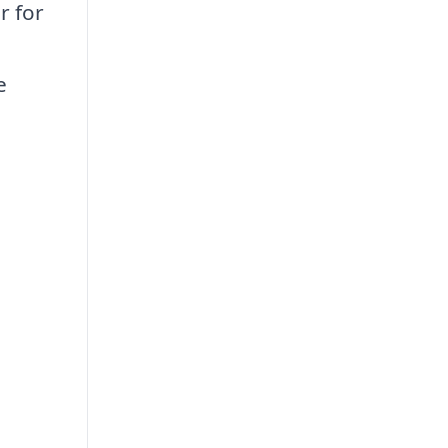
r for
e