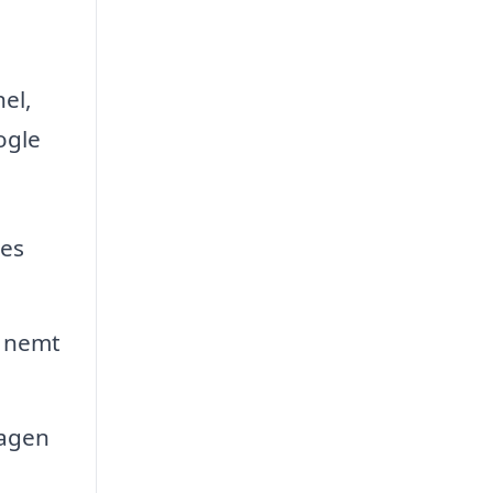
el,
ogle
res
t nemt
magen