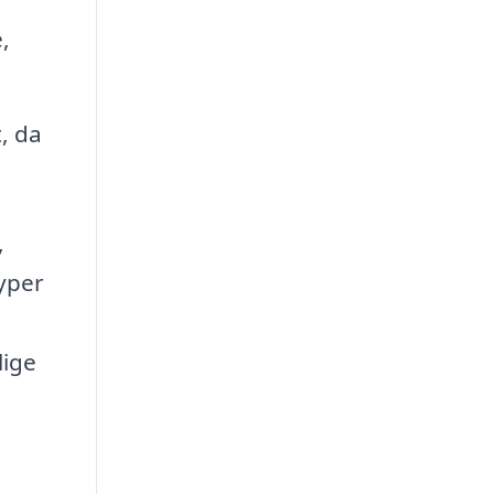
,
, da
,
yper
lige