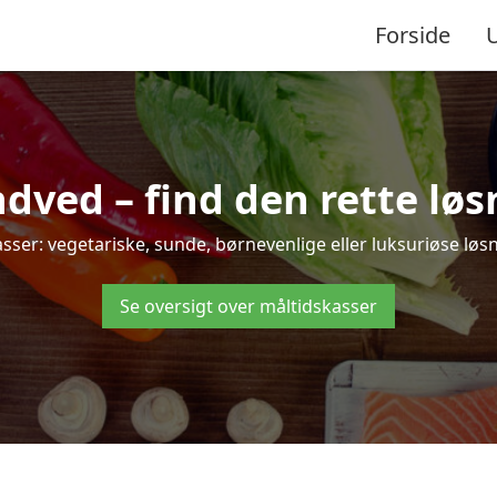
Forside
ved – find den rette løsni
r: vegetariske, sunde, børnevenlige eller luksuriøse løsnin
Se oversigt over måltidskasser