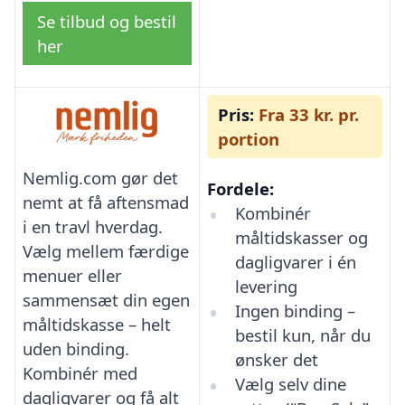
Se tilbud og bestil
her
Pris:
Fra 33 kr. pr.
portion
Nemlig.com gør det
Fordele:
nemt at få aftensmad
Kombinér
i en travl hverdag.
måltidskasser og
Vælg mellem færdige
dagligvarer i én
menuer eller
levering
sammensæt din egen
Ingen binding –
måltidskasse – helt
bestil kun, når du
uden binding.
ønsker det
Kombinér med
Vælg selv dine
dagligvarer og få alt