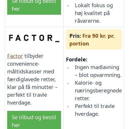
Se tilbud og bestil
Lokalt fokus og
her
høj kvalitet på
råvarerne.
Pris:
Fra 90 kr. pr.
portion
Factor
tilbyder
Fordele:
convenience-
Ingen madlavning
måltidskasser med
– blot opvarmning.
færdiglavede retter,
Kalorie- og
klar på få minutter –
næringsberegnede
perfekt til travle
retter.
hverdage.
Perfekt til travle
hverdage.
Se tilbud og bestil
her