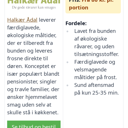
portion
Halkær Ådal
leverer
Fordele:
færdiglavede,
Lavet fra bunden
økologiske måltider,
af økologiske
der er tilberedt fra
råvarer, og uden
bunden og leveres
tilsætningsstoffer.
frosne direkte til
Færdiglavede og
døren. Konceptet er
velsmagende
især populært blandt
måltider på frost.
pensionister, singler
Sund aftensmad
og travle familier, der
på kun 25-35 min.
ønsker hjemmelavet
smag uden selv at
skulle stå i køkkenet.
Se tilbud og bestil