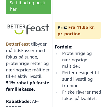
Se tilbud og bestil
her
Pris:
Fra 41,95 kr.
pr. portion
BetterFeast
tilbyder
Fordele:
måltidskasser med
Proteinrige og
fokus på sunde,
næringsrige
proteinrige retter og
måltider.
næringsrige måltider
Retter designet til
til en aktiv livsstil.
sund livsstil og
51% rabat på første
træning.
familiekasse.
Friske råvarer med
fokus på kvalitet.
Rabatkode:
AF-