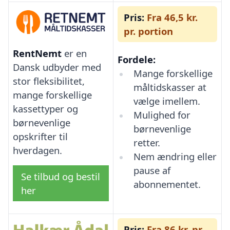
Pris:
Fra 46,5 kr.
pr. portion
RentNemt
er en
Fordele:
Dansk udbyder med
Mange forskellige
stor fleksibilitet,
måltidskasser at
mange forskellige
vælge imellem.
kassettyper og
Mulighed for
børnevenlige
børnevenlige
opskrifter til
retter.
hverdagen.
Nem ændring eller
pause af
Se tilbud og bestil
abonnementet.
her
Pris:
Fra 86 kr. pr.