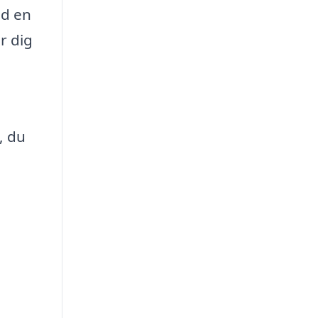
ed en
r dig
, du