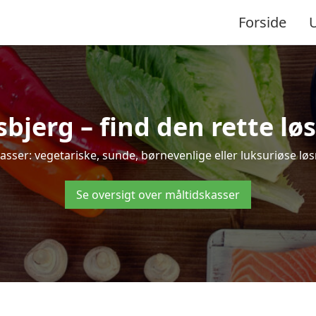
Forside
jerg – find den rette løsni
er: vegetariske, sunde, børnevenlige eller luksuriøse løsnin
Se oversigt over måltidskasser