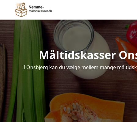
Måltidskasser Onsb
I Onsbjerg kan du vælge mellem mange måltidskass