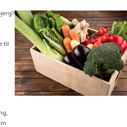
bjerg?
 til
r
ng,
 om