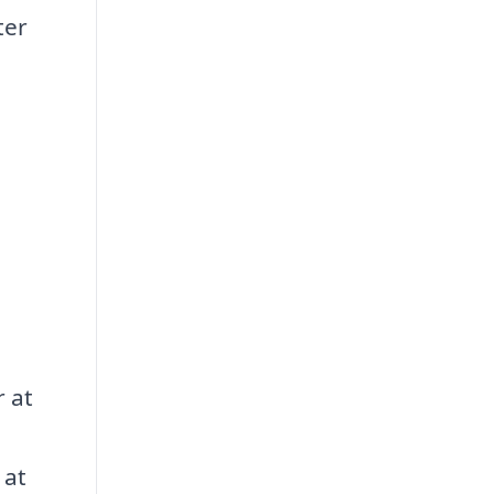
ter
 at
 at