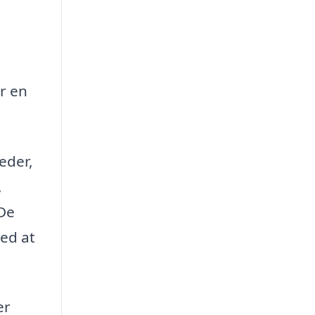
r en
eder,
,
 De
ed at
er