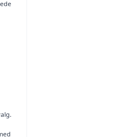
rede
alg.
 med