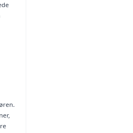
læde
n
døren.
ner,
kre