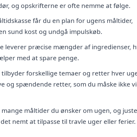
 dør, og opskrifterne er ofte nemme at følge.
tidskasse får du en plan for ugens måltider,
il en sund kost og undgå impulskøb.
 leverer præcise mængder af ingredienser, hv
jælper med at spare penge.
lbyder forskellige temaer og retter hver uge
nye og spændende retter, som du måske ikke vi
 mange måltider du ønsker om ugen, og just
et nemt at tilpasse til travle uger eller ferier.