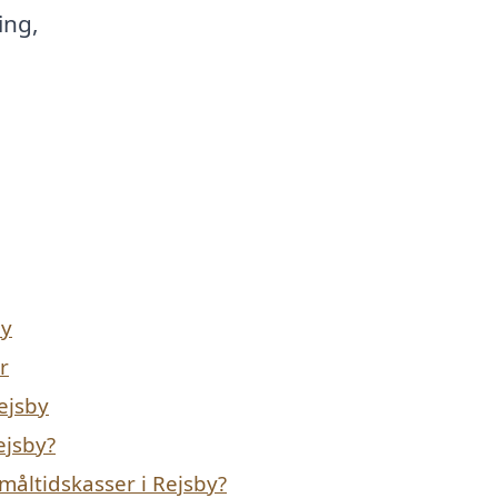
ing,
by
r
Rejsby
ejsby?
måltidskasser i Rejsby?