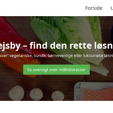
Forside
sby – find den rette løsnin
r: vegetariske, sunde, børnevenlige eller luksuriøse løsning
Se oversigt over måltidskasser