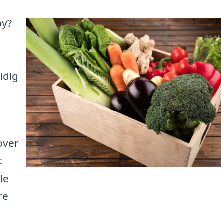
by?
idig
over
t
le
re