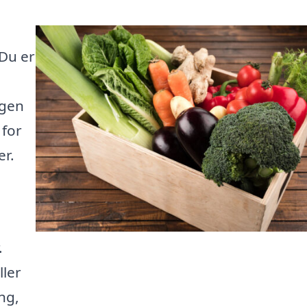
Du er
ngen
 for
er.
.
ller
ng,