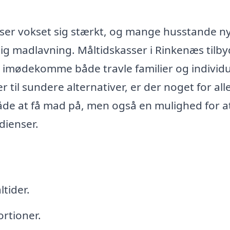
sser vokset sig stærkt, og mange husstande n
ig madlavning. Måltidskasser i Rinkenæs tilby
n imødekomme både travle familier og individu
r til sundere alternativer, er der noget for all
måde at få mad på, men også en mulighed for a
dienser.
tider.
rtioner.