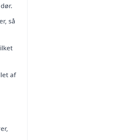
 dør.
r, så
ilket
let af
er,