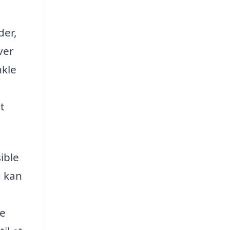
der,
ver
nkle
t
ible
u kan
re