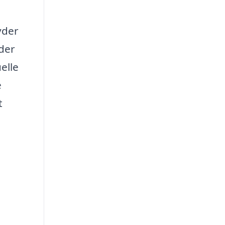
yder
der
elle
e
t