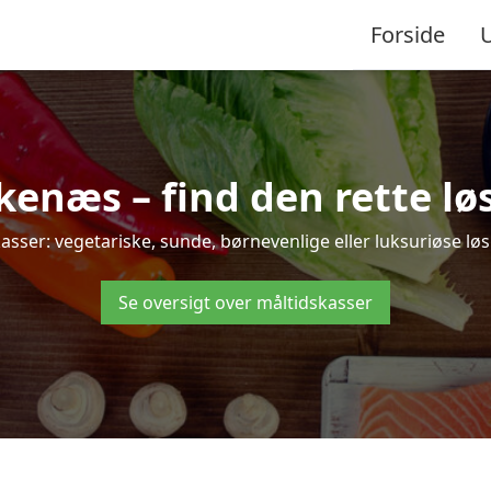
Forside
enæs – find den rette løsni
r: vegetariske, sunde, børnevenlige eller luksuriøse løsni
Se oversigt over måltidskasser