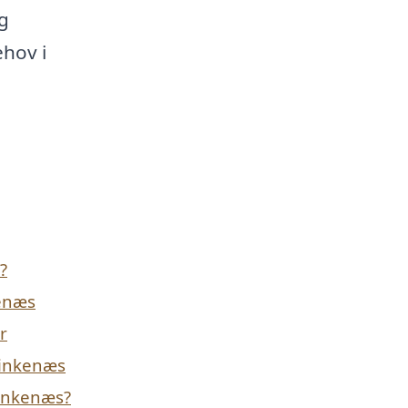
og
ehov i
?
kenæs
r
 Rinkenæs
Rinkenæs?