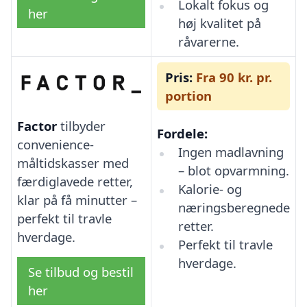
Lokalt fokus og
her
høj kvalitet på
råvarerne.
Pris:
Fra 90 kr. pr.
portion
Factor
tilbyder
Fordele:
convenience-
Ingen madlavning
måltidskasser med
– blot opvarmning.
færdiglavede retter,
Kalorie- og
klar på få minutter –
næringsberegnede
perfekt til travle
retter.
hverdage.
Perfekt til travle
hverdage.
Se tilbud og bestil
her