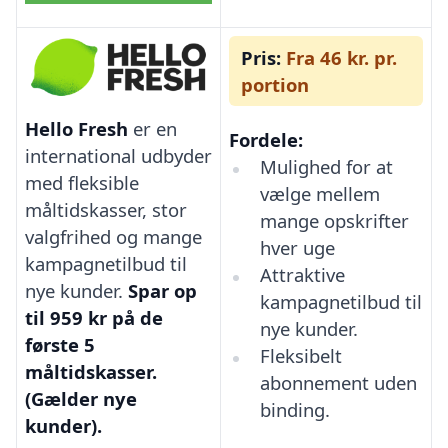
Pris:
Fra 46 kr. pr.
portion
Hello Fresh
er en
Fordele:
international udbyder
Mulighed for at
med fleksible
vælge mellem
måltidskasser, stor
mange opskrifter
valgfrihed og mange
hver uge
kampagnetilbud til
Attraktive
nye kunder.
Spar op
kampagnetilbud til
til 959 kr på de
nye kunder.
første 5
Fleksibelt
måltidskasser.
abonnement uden
(Gælder nye
binding.
kunder).