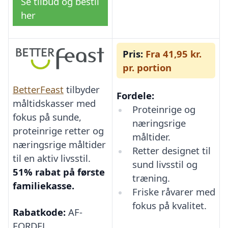
Se tilbud og bestil
her
Pris:
Fra 41,95 kr.
pr. portion
BetterFeast
tilbyder
Fordele:
måltidskasser med
Proteinrige og
fokus på sunde,
næringsrige
proteinrige retter og
måltider.
næringsrige måltider
Retter designet til
til en aktiv livsstil.
sund livsstil og
51% rabat på første
træning.
familiekasse.
Friske råvarer med
fokus på kvalitet.
Rabatkode:
AF-
FORDEL