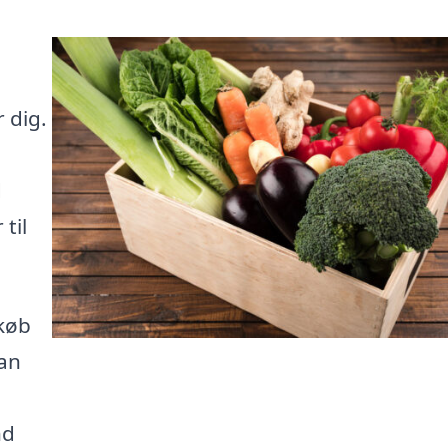
g
 dig.
d
til
dkøb
kan
nd