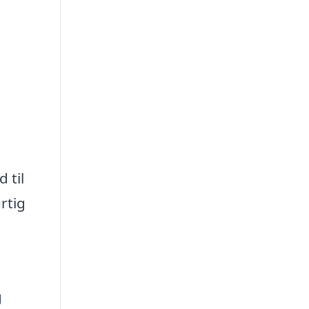
 til
rtig
g