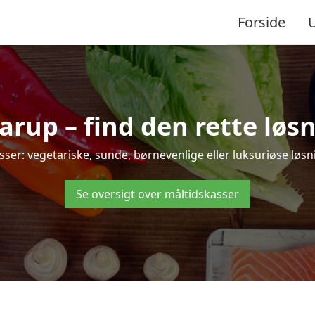
Forside
rup – find den rette løsnin
r: vegetariske, sunde, børnevenlige eller luksuriøse løsning
Se oversigt over måltidskasser