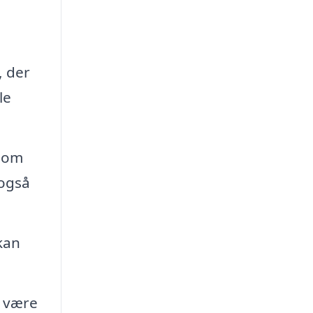
, der
le
 som
 også
kan
t være