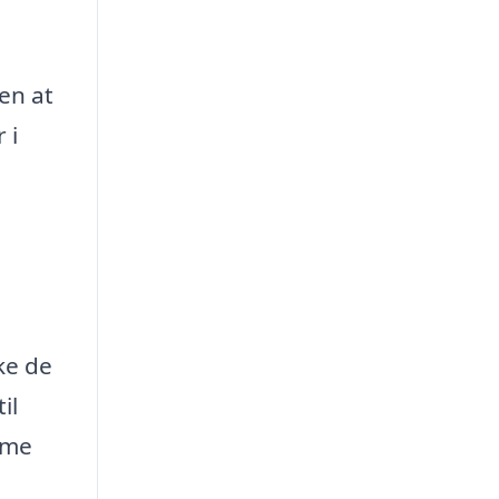
en at
 i
ke de
il
mme