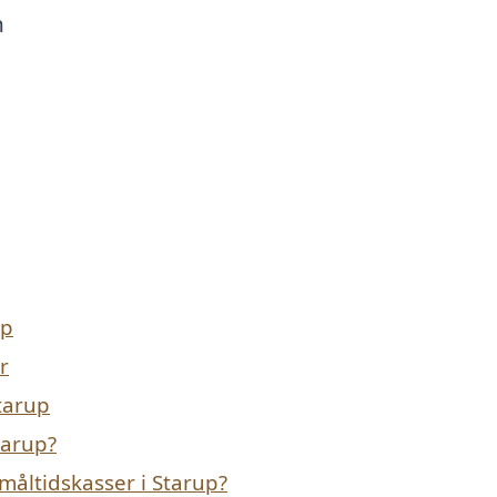
n
up
r
Starup
tarup?
måltidskasser i Starup?