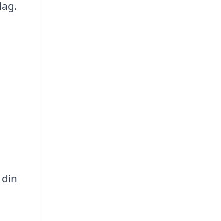
dag.
 din