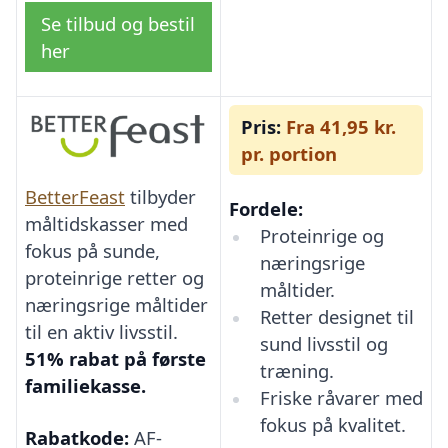
Se tilbud og bestil
her
Pris:
Fra 41,95 kr.
pr. portion
BetterFeast
tilbyder
Fordele:
måltidskasser med
Proteinrige og
fokus på sunde,
næringsrige
proteinrige retter og
måltider.
næringsrige måltider
Retter designet til
til en aktiv livsstil.
sund livsstil og
51% rabat på første
træning.
familiekasse.
Friske råvarer med
fokus på kvalitet.
Rabatkode:
AF-