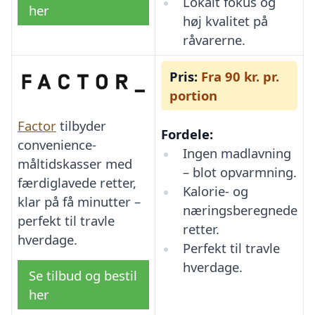
Lokalt fokus og
her
høj kvalitet på
råvarerne.
Pris:
Fra 90 kr. pr.
portion
Factor
tilbyder
Fordele:
convenience-
Ingen madlavning
måltidskasser med
– blot opvarmning.
færdiglavede retter,
Kalorie- og
klar på få minutter –
næringsberegnede
perfekt til travle
retter.
hverdage.
Perfekt til travle
hverdage.
Se tilbud og bestil
her