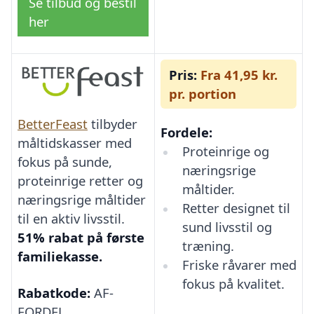
Se tilbud og bestil
her
Pris:
Fra 41,95 kr.
pr. portion
BetterFeast
tilbyder
Fordele:
måltidskasser med
Proteinrige og
fokus på sunde,
næringsrige
proteinrige retter og
måltider.
næringsrige måltider
Retter designet til
til en aktiv livsstil.
sund livsstil og
51% rabat på første
træning.
familiekasse.
Friske råvarer med
fokus på kvalitet.
Rabatkode:
AF-
FORDEL