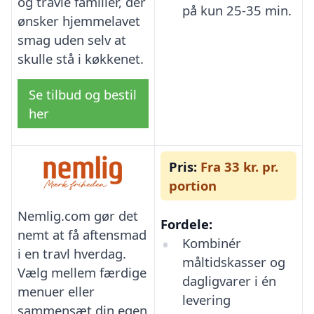
og travle familier, der
på kun 25-35 min.
ønsker hjemmelavet
smag uden selv at
skulle stå i køkkenet.
Se tilbud og bestil
her
Pris:
Fra 33 kr. pr.
portion
Nemlig.com gør det
Fordele:
nemt at få aftensmad
Kombinér
i en travl hverdag.
måltidskasser og
Vælg mellem færdige
dagligvarer i én
menuer eller
levering
sammensæt din egen