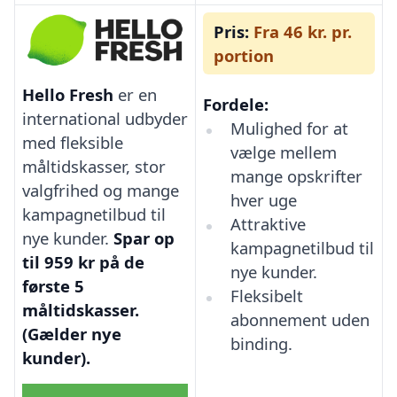
Pris:
Fra 46 kr. pr.
portion
Hello Fresh
er en
Fordele:
international udbyder
Mulighed for at
med fleksible
vælge mellem
måltidskasser, stor
mange opskrifter
valgfrihed og mange
hver uge
kampagnetilbud til
Attraktive
nye kunder.
Spar op
kampagnetilbud til
til 959 kr på de
nye kunder.
første 5
Fleksibelt
måltidskasser.
abonnement uden
(Gælder nye
binding.
kunder).