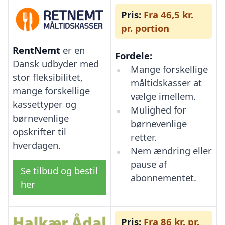
Pris:
Fra 46,5 kr.
pr. portion
RentNemt
er en
Fordele:
Dansk udbyder med
Mange forskellige
stor fleksibilitet,
måltidskasser at
mange forskellige
vælge imellem.
kassettyper og
Mulighed for
børnevenlige
børnevenlige
opskrifter til
retter.
hverdagen.
Nem ændring eller
pause af
Se tilbud og bestil
abonnementet.
her
Pris:
Fra 86 kr. pr.