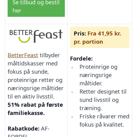
Se tilbud og bestil
her
Pris:
Fra 41,95 kr.
pr. portion
BetterFeast
tilbyder
Fordele:
måltidskasser med
Proteinrige og
fokus på sunde,
næringsrige
proteinrige retter og
måltider.
næringsrige måltider
Retter designet til
til en aktiv livsstil.
sund livsstil og
51% rabat på første
træning.
familiekasse.
Friske råvarer med
fokus på kvalitet.
Rabatkode:
AF-
FORDEL