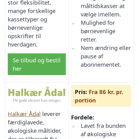
stor fleksibilitet,
måltidskasser at
mange forskellige
vælge imellem.
kassettyper og
Mulighed for
børnevenlige
børnevenlige
opskrifter til
retter.
hverdagen.
Nem ændring eller
pause af
Se tilbud og bestil
abonnementet.
her
Pris:
Fra 86 kr. pr.
portion
Halkær Ådal
leverer
Fordele:
færdiglavede,
Lavet fra bunden
økologiske måltider,
af økologiske
der er tilberedt fra