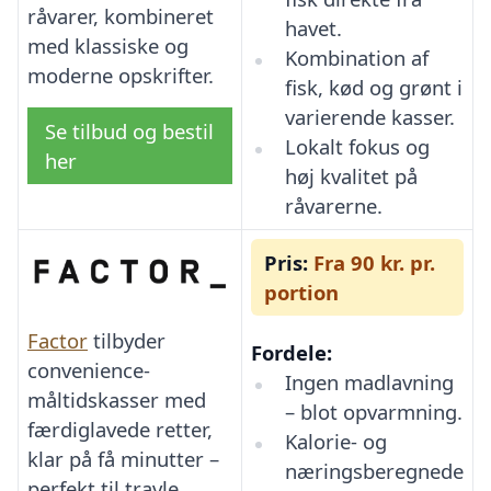
råvarer, kombineret
havet.
med klassiske og
Kombination af
moderne opskrifter.
fisk, kød og grønt i
varierende kasser.
Se tilbud og bestil
Lokalt fokus og
her
høj kvalitet på
råvarerne.
Pris:
Fra 90 kr. pr.
portion
Factor
tilbyder
Fordele:
convenience-
Ingen madlavning
måltidskasser med
– blot opvarmning.
færdiglavede retter,
Kalorie- og
klar på få minutter –
næringsberegnede
perfekt til travle