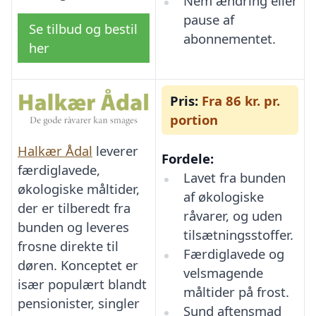
Nem ændring eller
pause af
Se tilbud og bestil
abonnementet.
her
Pris:
Fra 86 kr. pr.
portion
Halkær Ådal
leverer
Fordele:
færdiglavede,
Lavet fra bunden
økologiske måltider,
af økologiske
der er tilberedt fra
råvarer, og uden
bunden og leveres
tilsætningsstoffer.
frosne direkte til
Færdiglavede og
døren. Konceptet er
velsmagende
især populært blandt
måltider på frost.
pensionister, singler
Sund aftensmad