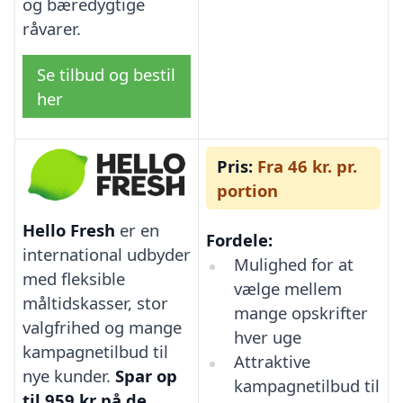
og bæredygtige
råvarer.
Se tilbud og bestil
her
Pris:
Fra 46 kr. pr.
portion
Hello Fresh
er en
Fordele:
international udbyder
Mulighed for at
med fleksible
vælge mellem
måltidskasser, stor
mange opskrifter
valgfrihed og mange
hver uge
kampagnetilbud til
Attraktive
nye kunder.
Spar op
kampagnetilbud til
til 959 kr på de