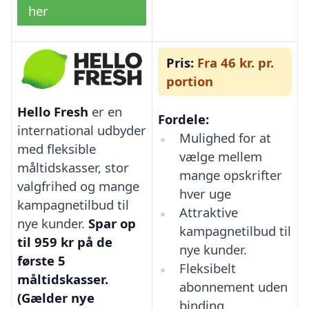
her
Pris:
Fra 46 kr. pr.
portion
Hello Fresh
er en
Fordele:
international udbyder
Mulighed for at
med fleksible
vælge mellem
måltidskasser, stor
mange opskrifter
valgfrihed og mange
hver uge
kampagnetilbud til
Attraktive
nye kunder.
Spar op
kampagnetilbud til
til 959 kr på de
nye kunder.
første 5
Fleksibelt
måltidskasser.
abonnement uden
(Gælder nye
binding.