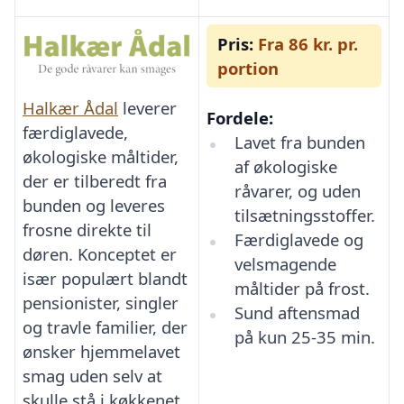
Pris:
Fra 86 kr. pr.
portion
Halkær Ådal
leverer
Fordele:
færdiglavede,
Lavet fra bunden
økologiske måltider,
af økologiske
der er tilberedt fra
råvarer, og uden
bunden og leveres
tilsætningsstoffer.
frosne direkte til
Færdiglavede og
døren. Konceptet er
velsmagende
især populært blandt
måltider på frost.
pensionister, singler
Sund aftensmad
og travle familier, der
på kun 25-35 min.
ønsker hjemmelavet
smag uden selv at
skulle stå i køkkenet.