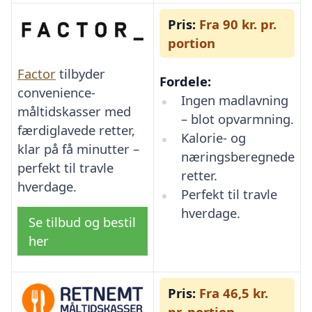
Pris:
Fra 90 kr. pr.
portion
Factor
tilbyder
Fordele:
convenience-
Ingen madlavning
måltidskasser med
– blot opvarmning.
færdiglavede retter,
Kalorie- og
klar på få minutter –
næringsberegnede
perfekt til travle
retter.
hverdage.
Perfekt til travle
hverdage.
Se tilbud og bestil
her
Pris:
Fra 46,5 kr.
pr. portion