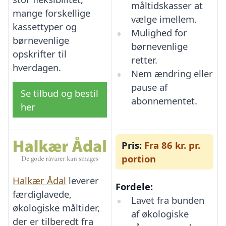
måltidskasser at
mange forskellige
vælge imellem.
kassettyper og
Mulighed for
børnevenlige
børnevenlige
opskrifter til
retter.
hverdagen.
Nem ændring eller
pause af
Se tilbud og bestil
abonnementet.
her
Pris:
Fra 86 kr. pr.
portion
Halkær Ådal
leverer
Fordele:
færdiglavede,
Lavet fra bunden
økologiske måltider,
af økologiske
der er tilberedt fra