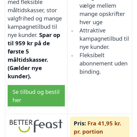
med fleksible
vælge mellem
måltidskasser, stor
mange opskrifter
valgfrihed og mange
hver uge
kampagnetilbud til
Attraktive
nye kunder.
Spar op
kampagnetilbud til
til 959 kr på de
nye kunder.
første 5
Fleksibelt
måltidskasser.
abonnement uden
(Gælder nye
binding.
kunder).
Se tilbud og bestil
her
Pris:
Fra 41,95 kr.
pr. portion