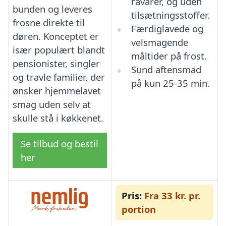
råvarer, og uden
bunden og leveres
tilsætningsstoffer.
frosne direkte til
Færdiglavede og
døren. Konceptet er
velsmagende
især populært blandt
måltider på frost.
pensionister, singler
Sund aftensmad
og travle familier, der
på kun 25-35 min.
ønsker hjemmelavet
smag uden selv at
skulle stå i køkkenet.
Se tilbud og bestil
her
Pris:
Fra 33 kr. pr.
portion