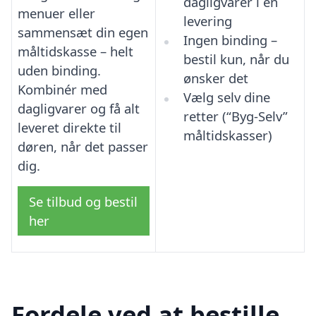
dagligvarer i én
menuer eller
levering
sammensæt din egen
Ingen binding –
måltidskasse – helt
bestil kun, når du
uden binding.
ønsker det
Kombinér med
Vælg selv dine
dagligvarer og få alt
retter (“Byg-Selv”
leveret direkte til
måltidskasser)
døren, når det passer
dig.
Se tilbud og bestil
her
Fordele ved at bestille