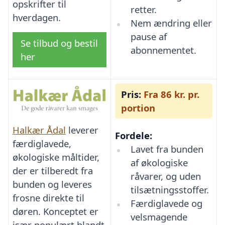
opskrifter til
retter.
hverdagen.
Nem ændring eller
pause af
Se tilbud og bestil
abonnementet.
her
Pris:
Fra 86 kr. pr.
portion
Halkær Ådal
leverer
Fordele:
færdiglavede,
Lavet fra bunden
økologiske måltider,
af økologiske
der er tilberedt fra
råvarer, og uden
bunden og leveres
tilsætningsstoffer.
frosne direkte til
Færdiglavede og
døren. Konceptet er
velsmagende
især populært blandt