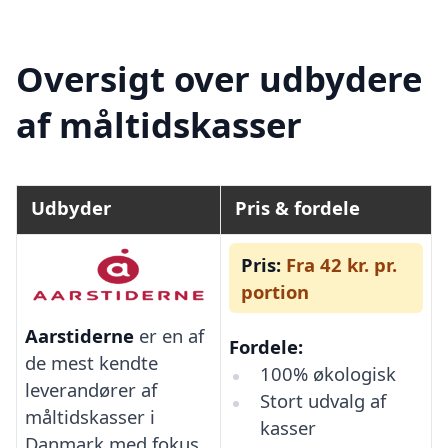
Oversigt over udbydere
af måltidskasser
Udbyder
Pris & fordele
Pris:
Fra 42 kr. pr.
portion
Aarstiderne
er en af
Fordele:
de mest kendte
100% økologisk
leverandører af
Stort udvalg af
måltidskasser i
kasser
Danmark med fokus