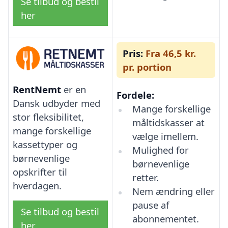
Se tilbud og bestil
her
Pris:
Fra 46,5 kr.
pr. portion
RentNemt
er en
Fordele:
Dansk udbyder med
Mange forskellige
stor fleksibilitet,
måltidskasser at
mange forskellige
vælge imellem.
kassettyper og
Mulighed for
børnevenlige
børnevenlige
opskrifter til
retter.
hverdagen.
Nem ændring eller
pause af
Se tilbud og bestil
abonnementet.
her