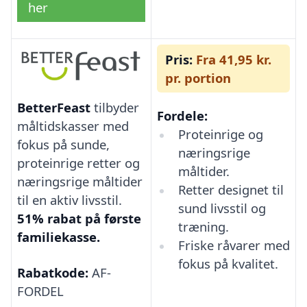
her
Pris:
Fra 41,95 kr.
pr. portion
BetterFeast
tilbyder
Fordele:
måltidskasser med
Proteinrige og
fokus på sunde,
næringsrige
proteinrige retter og
måltider.
næringsrige måltider
Retter designet til
til en aktiv livsstil.
sund livsstil og
51% rabat på første
træning.
familiekasse.
Friske råvarer med
fokus på kvalitet.
Rabatkode:
AF-
FORDEL